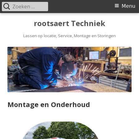
Zoeken
Primair
Menu
naar:
menu
Spring
rootsaert Techniek
naar
inhoud
Lassen op locatie, Service, Montage en Storingen
Montage en Onderhoud