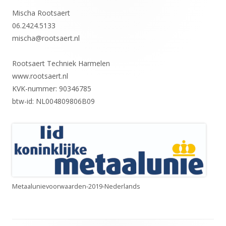
Hoofd
Mischa Rootsaert
sidebar
06.2424.5133
mischa@rootsaert.nl
Rootsaert Techniek Harmelen
www.rootsaert.nl
KVK-nummer: 90346785
btw-id: NL004809806B09
Metaalunievoorwaarden-2019-Nederlands